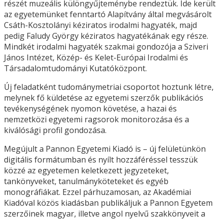
részét muzeális különgyűjteménybe rendeztük. Ide került
az egyetemünket fenntartó Alapítvány által megvásárolt
Csáth-Kosztolányi kéziratos irodalmi hagyaték, majd
pedig Faludy György kéziratos hagyatékának egy része.
Mindkét irodalmi hagyaték szakmai gondozója a Sziveri
János Intézet, Közép- és Kelet-Európai Irodalmi és
Társadalomtudományi Kutatóközpont.
Új feladatként tudománymetriai csoportot hoztunk létre,
melynek fő küldetése az egyetemi szerzők publikációs
tevékenységének nyomon követése, a hazai és
nemzetközi egyetemi ragsorok monitorozása és a
kiválósági profil gondozása.
Megújult a Pannon Egyetemi Kiadó is – új felületünkön
digitális formátumban és nyílt hozzáféréssel tesszük
közzé az egyetemen keletkezett jegyzeteket,
tankönyveket, tanulmányköteteket és egyéb
monográfiákat. Ezzel párhuzamosan, az Akadémiai
Kiadóval közös kiadásban publikáljuk a Pannon Egyetem
szerzőinek magyar, illetve angol nyelvű szakkönyveit a