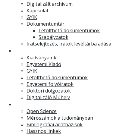
Digitalizált archívum
Kapcsolat
GYIK
Dokumentumtár
Letölthető dokumentumok
Szabályzatok
Iratselejtezés, iratok levéltárba adása
Egyetemi Kiadó
Kiadványaink
Egyetemi Kiadó
GYIK
Letölthető dokumentumok
Egyetemi folyóiratok
Doktori dolgozatok
Digitalizáló Műhely
Kutatástámogatás
Open Science
Mérőszámok a tudományban
Bibliográfiai adatbázisok
Hasznos linkek