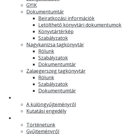
GYIK
Dokumentumtár
Beiratkozási információk
Letölthető könyvtári dokumentumok
Könyvtártérkép
Szabályzatok
Nagykanizsa tagkönyvtár
Rólunk
Szabályzatok
Dokumentumtár
Zalaegerszeg tagkönyvtár
Rólunk
Szabályzatok
Dokumentumtár
Muzeális különgyűjtemény
A különgyűjteményről
Kutatási engedély
Levéltár
Történetünk
Gyűjteményről