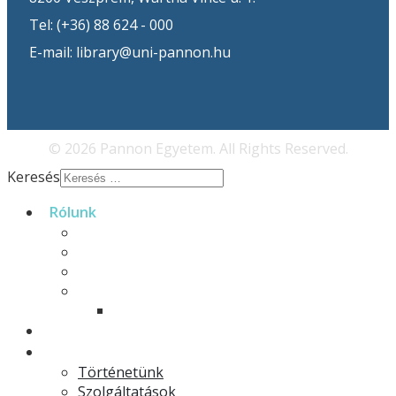
Tel: (+36) 88 624 - 000
E-mail: library@uni-pannon.hu
© 2026 Pannon Egyetem. All Rights Reserved.
Keresés
Rólunk
Rólunk
Munkatársaink
Galéria
EFOP-3.4.3
E-könyvek
Hírek
Könyvtár
Történetünk
Szolgáltatások