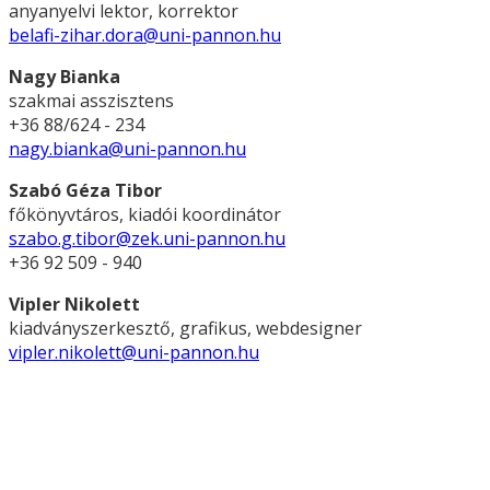
anyanyelvi lektor, korrektor
belafi-zihar.dora@uni-pannon.hu
Nagy Bianka
szakmai asszisztens
+36 88/624 - 234
nagy.bianka@uni-pannon.hu
Szabó Géza Tibor
főkönyvtáros, kiadói koordinátor
szabo.g.tibor@zek.uni-pannon.hu
+36 92 509 - 940
Vipler Nikolett
kiadványszerkesztő, grafikus, webdesigner
vipler.nikolett@uni-pannon.hu