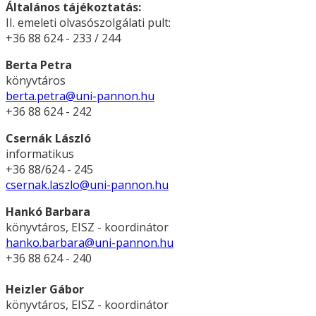
Általános tájékoztatás:
II. emeleti olvasószolgálati pult:
+36 88 624 - 233 / 244
Berta Petra
könyvtáros
berta.petra@uni-pannon.hu
+36 88 624 - 242
Csernák László
informatikus
+36 88/624 - 245
csernak.laszlo@uni-pannon.hu
Hankó Barbara
könyvtáros, EISZ - koordinátor
hanko.barbara@uni-pannon.hu
+36 88 624 - 240
Heizler Gábor
könyvtáros, EISZ - koordinátor