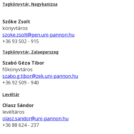
Tagkönyvtár, Nagykanizsa
Szőke Zsolt
könyvtáros
szoke.zsolt@pen.uni-pannon.hu
+36 93 502 - 915
Tagkönyvtár, Zalaegerszeg
Szabó Géza Tibor
főkönyvtáros
szabo.g.tibor@zek.uni-pannon.hu
+36 92 509 - 940
Levéltár
Olasz Sándor
levéltáros
olasz.sandor@uni-pannon.hu
+36 88 624 - 237