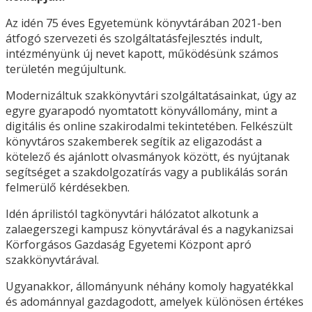
Az idén 75 éves Egyetemünk könyvtárában 2021-ben
átfogó szervezeti és szolgáltatásfejlesztés indult,
intézményünk új nevet kapott, működésünk számos
területén megújultunk.
Modernizáltuk szakkönyvtári szolgáltatásainkat, úgy az
egyre gyarapodó nyomtatott könyvállomány, mint a
digitális és online szakirodalmi tekintetében. Felkészült
könyvtáros szakemberek segítik az eligazodást a
kötelező és ajánlott olvasmányok között, és nyújtanak
segítséget a szakdolgozatírás vagy a publikálás során
felmerülő kérdésekben.
Idén áprilistól tagkönyvtári hálózatot alkotunk a
zalaegerszegi kampusz könyvtárával és a nagykanizsai
Körforgásos Gazdaság Egyetemi Központ apró
szakkönyvtárával.
Ugyanakkor, állományunk néhány komoly hagyatékkal
és adománnyal gazdagodott, amelyek különösen értékes