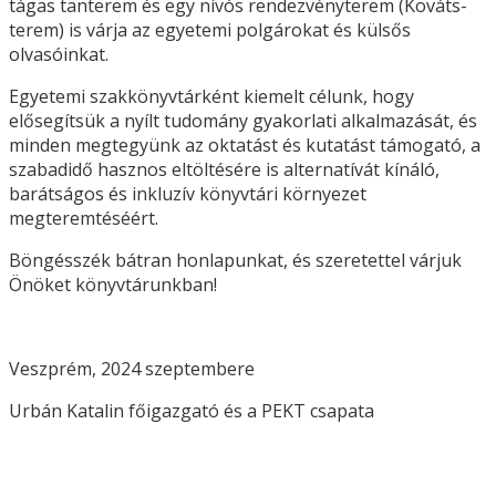
tágas tanterem és egy nívós rendezvényterem (Kováts-
terem) is várja az egyetemi polgárokat és külsős
olvasóinkat.
Egyetemi szakkönyvtárként kiemelt célunk, hogy
elősegítsük a nyílt tudomány gyakorlati alkalmazását, és
minden megtegyünk az oktatást és kutatást támogató, a
szabadidő hasznos eltöltésére is alternatívát kínáló,
barátságos és inkluzív könyvtári környezet
megteremtéséért.
Böngésszék bátran honlapunkat, és szeretettel várjuk
Önöket könyvtárunkban!
Veszprém, 2024 szeptembere
Urbán Katalin főigazgató és a PEKT csapata