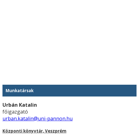
Munkatársak
Urbán Katalin
főigazgató
urban.katalin@uni-pannon.hu
Központi könyvtár, Veszprém