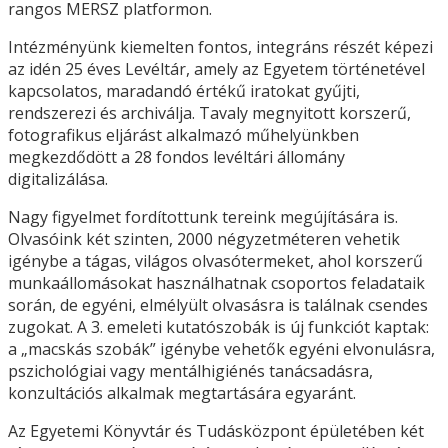
rangos MERSZ platformon.
Intézményünk kiemelten fontos, integráns részét képezi
az idén 25 éves Levéltár, amely az Egyetem történetével
kapcsolatos, maradandó értékű iratokat gyűjti,
rendszerezi és archiválja. Tavaly megnyitott korszerű,
fotografikus eljárást alkalmazó műhelyünkben
megkezdődött a 28 fondos levéltári állomány
digitalizálása.
Nagy figyelmet fordítottunk tereink megújítására is.
Olvasóink két szinten, 2000 négyzetméteren vehetik
igénybe a tágas, világos olvasótermeket, ahol korszerű
munkaállomásokat használhatnak csoportos feladataik
során, de egyéni, elmélyült olvasásra is találnak csendes
zugokat. A 3. emeleti kutatószobák is új funkciót kaptak:
a „macskás szobák” igénybe vehetők egyéni elvonulásra,
pszichológiai vagy mentálhigiénés tanácsadásra,
konzultációs alkalmak megtartására egyaránt.
Az Egyetemi Könyvtár és Tudásközpont épületében két