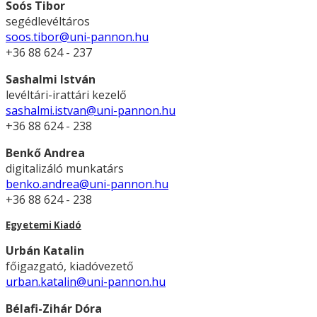
Soós Tibor
segédlevéltáros
soos.tibor@uni-pannon.hu
+36 88 624 - 237
Sashalmi István
levéltári-irattári kezelő
sashalmi.istvan@uni-pannon.hu
+36 88 624 - 238
Benkő Andrea
digitalizáló munkatárs
benko.andrea@uni-pannon.hu
+36 88 624 - 238
Egyetemi Kiadó
Urbán Katalin
főigazgató, kiadóvezető
urban.katalin@uni-pannon.hu
Bélafi-Zihár Dóra