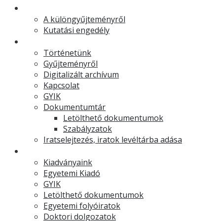
Muzeális különgyűjtemény
A különgyűjteményről
Kutatási engedély
Levéltár
Történetünk
Gyűjteményről
Digitalizált archívum
Kapcsolat
GYIK
Dokumentumtár
Letölthető dokumentumok
Szabályzatok
Iratselejtezés, iratok levéltárba adása
Egyetemi Kiadó
Kiadványaink
Egyetemi Kiadó
GYIK
Letölthető dokumentumok
Egyetemi folyóiratok
Doktori dolgozatok