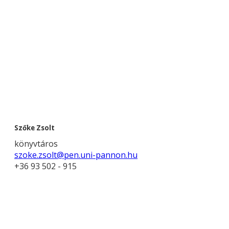
Szőke Zsolt
könyvtáros
szoke.zsolt@pen.uni-pannon.hu
+36 93 502 - 915