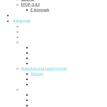
EFOP-3.4.3
E-könyvek
Hírek
Könyvtár
Történetünk
Szolgáltatások
GYIK
Dokumentumtár
Beiratkozási információk
Letölthető könyvtári dokumentumok
Könyvtártérkép
Szabályzatok
Nagykanizsa tagkönyvtár
Rólunk
Szabályzatok
Dokumentumtár
Zalaegerszeg tagkönyvtár
Rólunk
Szabályzatok
Dokumentumtár