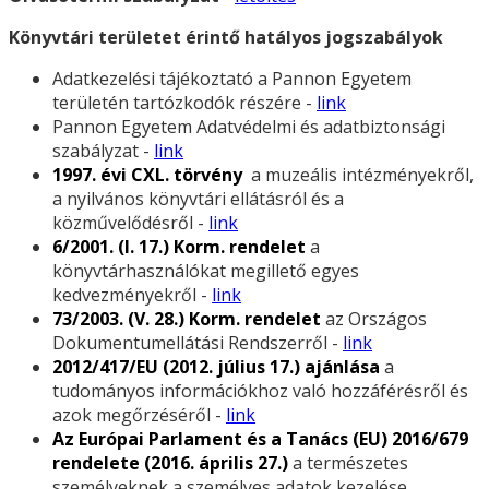
Könyvtári területet érintő hatályos jogszabályok
Adatkezelési tájékoztató a Pannon Egyetem
területén tartózkodók részére -
link
Pannon Egyetem Adatvédelmi és adatbiztonsági
szabályzat -
link
1997. évi CXL. törvény
a muzeális intézményekről,
a nyilvános könyvtári ellátásról és a
közművelődésről -
link
6/2001. (I. 17.) Korm. rendelet
a
könyvtárhasználókat megillető egyes
kedvezményekről -
link
73/2003. (V. 28.) Korm. rendelet
az Országos
Dokumentumellátási Rendszerről -
link
2012/417/EU (2012. július 17.) ajánlása
a
tudományos információkhoz való hozzáférésről és
azok megőrzéséről -
link
Az Európai Parlament és a Tanács (EU) 2016/679
rendelete (2016. április 27.)
a természetes
személyeknek a személyes adatok kezelése