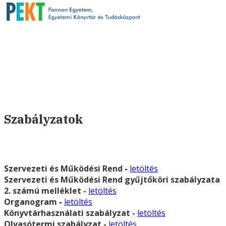
Szabályzatok
Szervezeti és Működési Rend
-
letöltés
Szervezeti és Működési Rend gyűjtőköri szabályzata
2. számú melléklet
-
letöltés
Organogram
-
letöltés
Könyvtárhasználati szabályzat
-
letöltés
Olvasótermi szabályzat -
letöltés