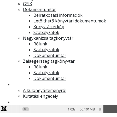
GYIK
Dokumentumtár
Beiratkozási információk
Letölthető könyvtári dokumentumok
Könyvtártérkép
Szabályzatok
Nagykanizsa tagkönyvtár
Rólunk
Szabályzatok
Dokumentumtár
Zalaegerszeg tagkönyvtár
Rólunk
Szabályzatok
Dokumentumtár
Muzeális különgyűjtemény
A különgyűjteményről
Kutatási engedély
Levéltár
Történetünk
1.03s
50.101MB
86
Gyűjteményről