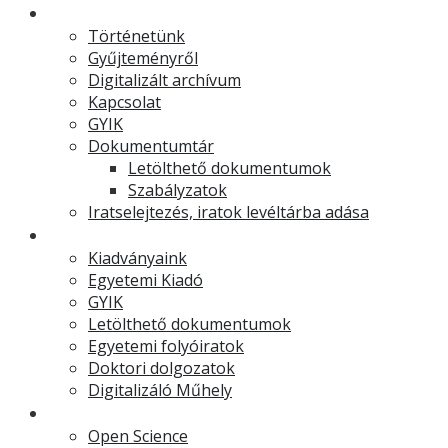
Levéltár
Történetünk
Gyűjteményről
Digitalizált archívum
Kapcsolat
GYIK
Dokumentumtár
Letölthető dokumentumok
Szabályzatok
Iratselejtezés, iratok levéltárba adása
Egyetemi Kiadó
Kiadványaink
Egyetemi Kiadó
GYIK
Letölthető dokumentumok
Egyetemi folyóiratok
Doktori dolgozatok
Digitalizáló Műhely
Kutatástámogatás
Open Science