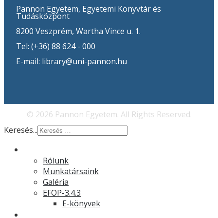
Pannon Egyetem, Egyetemi Könyvtár és
Tudásközpont
8200 Veszprém, Wartha Vince u. 1.
Tel: (+36) 88 624 - 000
E-mail: library@uni-pannon.hu
© 2026 Pannon Egyetem. All Rights Reserved.
Keresés...
Rólunk
Rólunk
Munkatársaink
Galéria
EFOP-3.4.3
E-könyvek
Hírek