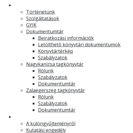
Könyvtár
Történetünk
Szolgáltatások
GYIK
Dokumentumtár
Beiratkozási információk
Letölthető könyvtári dokumentumok
Könyvtártérkép
Szabályzatok
Nagykanizsa tagkönyvtár
Rólunk
Szabályzatok
Dokumentumtár
Zalaegerszeg tagkönyvtár
Rólunk
Szabályzatok
Dokumentumtár
Muzeális különgyűjtemény
A különgyűjteményről
Kutatási engedély