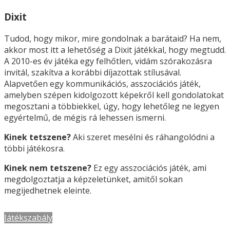
Dixit
Tudod, hogy mikor, mire gondolnak a barátaid? Ha nem,
akkor most itt a lehetőség a Dixit játékkal, hogy megtudd.
A 2010-es év játéka egy felhőtlen, vidám szórakozásra
invitál, szakítva a korábbi díjazottak stílusával.
Alapvetően egy kommunikációs, asszociációs játék,
amelyben szépen kidolgozott képekről kell gondolatokat
megosztani a többiekkel, úgy, hogy lehetőleg ne legyen
egyértelmű, de mégis rá lehessen ismerni.
Kinek tetszene?
Aki szeret mesélni és ráhangolódni a
többi játékosra.
Kinek nem tetszene?
Ez egy asszociációs játék, ami
megdolgoztatja a képzeletünket, amitől sokan
megijedhetnek eleinte.
Játékszabály