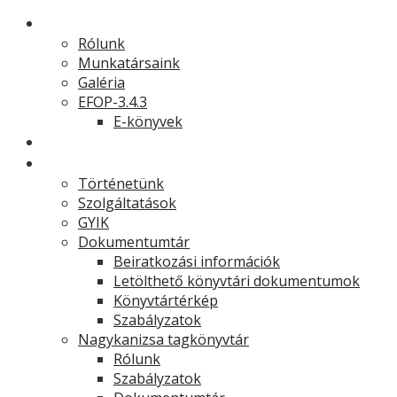
Rólunk
Rólunk
Munkatársaink
Galéria
EFOP-3.4.3
E-könyvek
Hírek
Könyvtár
Történetünk
Szolgáltatások
GYIK
Dokumentumtár
Beiratkozási információk
Letölthető könyvtári dokumentumok
Könyvtártérkép
Szabályzatok
Nagykanizsa tagkönyvtár
Rólunk
Szabályzatok