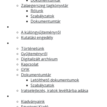
Dokumentumtár
Zalaegerszeg tagkönyvtár
Rólunk
Szabályzatok
Dokumentumtár
Muzeális különgyűjtemény
A különgyűjteményről
Kutatási engedély
Levéltár
Történetünk
Gyűjteményről
Digitalizált archívum
Kapcsolat
GYIK
Dokumentumtár
Letölthető dokumentumok
Szabályzatok
Iratselejtezés, iratok levéltárba adása
Egyetemi Kiadó
Kiadványaink
Egyetemi Kiadó