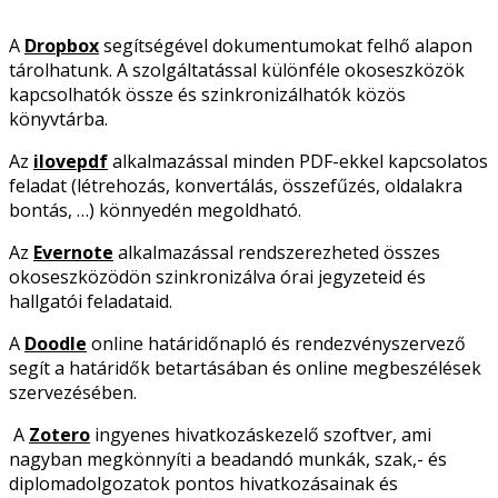
A
Dropbox
segítségével dokumentumokat felhő alapon
tárolhatunk. A szolgáltatással különféle okoseszközök
kapcsolhatók össze és szinkronizálhatók közös
könyvtárba.
Az
ilovepdf
alkalmazással minden PDF-ekkel kapcsolatos
feladat (létrehozás, konvertálás, összefűzés, oldalakra
bontás, …) könnyedén megoldható.
Az
Evernote
alkalmazással rendszerezheted összes
okoseszközödön szinkronizálva órai jegyzeteid és
hallgatói feladataid.
A
Doodle
online határidőnapló és rendezvényszervező
segít a határidők betartásában és online megbeszélések
szervezésében.
A
Zotero
ingyenes hivatkozáskezelő szoftver, ami
nagyban megkönnyíti a beadandó munkák, szak,- és
diplomadolgozatok pontos hivatkozásainak és