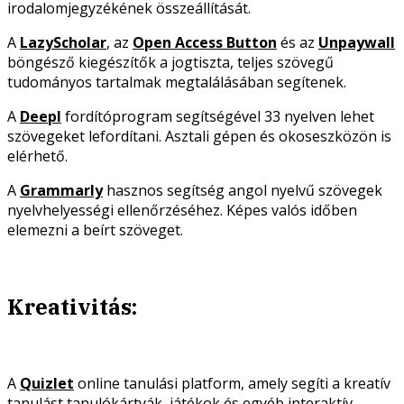
irodalomjegyzékének összeállítását.
A
LazyScholar
, az
Open Access Button
és az
Unpaywall
böngésző kiegészítők a jogtiszta, teljes szövegű
tudományos tartalmak megtalálásában segítenek.
A
Deepl
fordítóprogram segítségével 33 nyelven lehet
szövegeket lefordítani. Asztali gépen és okoseszközön is
elérhető.
A
Grammarly
hasznos segítség angol nyelvű szövegek
nyelvhelyességi ellenőrzéséhez. Képes valós időben
elemezni a beírt szöveget.
Kreativitás:
A
Quizlet
online tanulási platform, amely segíti a kreatív
tanulást tanulókártyák, játékok és egyéb interaktív