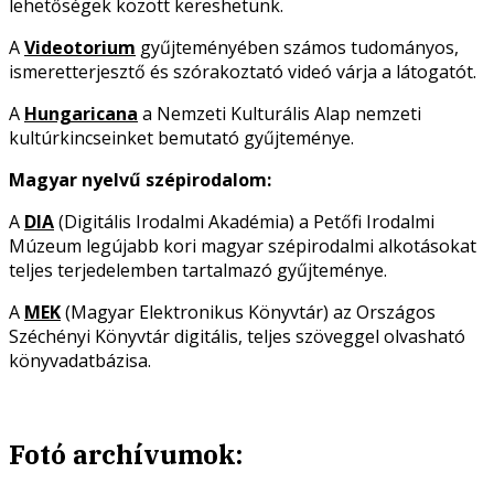
lehetőségek között kereshetünk.
A
Videotorium
gyűjteményében számos tudományos,
ismeretterjesztő és szórakoztató videó várja a látogatót.
A
Hungaricana
a Nemzeti Kulturális Alap nemzeti
kultúrkincseinket bemutató gyűjteménye.
Magyar nyelvű szépirodalom:
A
DIA
(Digitális Irodalmi Akadémia) a Petőfi Irodalmi
Múzeum legújabb kori magyar szépirodalmi alkotásokat
teljes terjedelemben tartalmazó gyűjteménye.
A
MEK
(Magyar Elektronikus Könyvtár) az Országos
Széchényi Könyvtár digitális, teljes szöveggel olvasható
könyvadatbázisa.
Fotó archívumok: