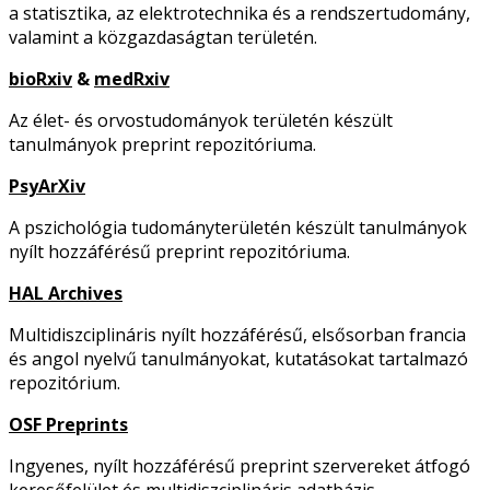
a statisztika, az elektrotechnika és a rendszertudomány,
valamint a közgazdaságtan területén.
bioRxiv
&
medRxiv
Az élet- és orvostudományok területén készült
tanulmányok preprint repozitóriuma.
PsyArXiv
A pszichológia tudományterületén készült tanulmányok
nyílt hozzáférésű preprint repozitóriuma.
HAL Archives
Multidiszciplináris nyílt hozzáférésű, elsősorban francia
és angol nyelvű tanulmányokat, kutatásokat tartalmazó
repozitórium.
OSF Preprints
Ingyenes, nyílt hozzáférésű preprint szervereket átfogó
keresőfelület és multidiszciplináris adatbázis.